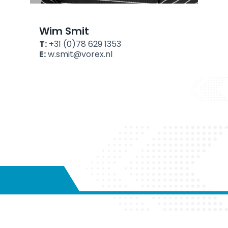
Wim Smit
T:
+31 (0)78 629 1353
E:
w.smit@vorex.nl