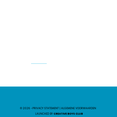
Over ons
EU Wegtransport
Team
Global forwarding
Nieuws
Warehousing
Contact
Douane
Vacatures
volg ons
©
2026 -
PRIVACY STATEMENT
|
ALGEMENE VOORWAARDEN
LAUNCHED BY
CREATIVE BOYS CLUB