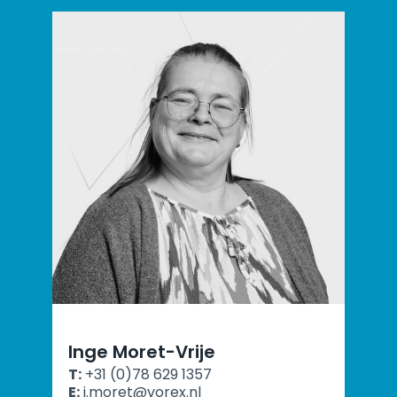
Inge Moret-Vrije
T:
+31 (0)78 629 1357
E:
i.moret@vorex.nl