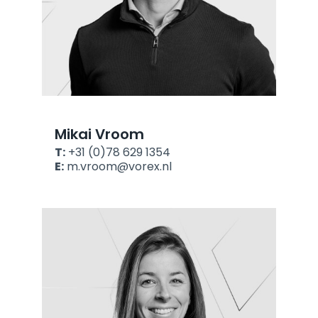
Mikai Vroom
T:
+31 (0)78 629 1354
E:
m.vroom@vorex.nl