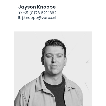
Jayson Knoope
T:
+31 (0)78 629 1362
E:
j.knoope@vorex.nl