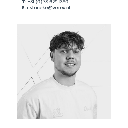
T:
+31 (0)78 629 1360
E:
r.staneke@vorex.nl