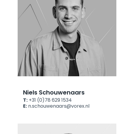
Niels Schouwenaars
T:
+31 (0)78 629 1534
E:
n.schouwenaars@vorex.nl