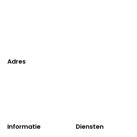
Kom in
contact
Adres
Robijn 200
3316 KE Dordrecht
+31(0)78 629 1350
info@vorex.nl
Informatie
Diensten