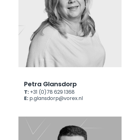
Petra Glansdorp
T:
+31 (0)78 629 1368
E:
p.glansdorp@vorex.nl