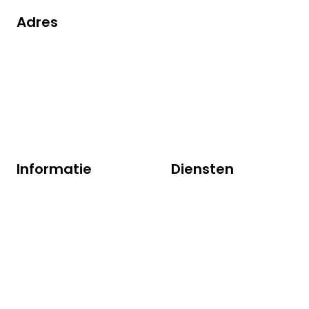
Adres
Robijn 200
3316 KE Dordrecht
+31(0)78 629 1350
info@vorex.nl
Informatie
Diensten
Over ons
EU Wegtransport
Team
Global forwarding
Nieuws
Warehousing
Contact
Douane
Vacatures