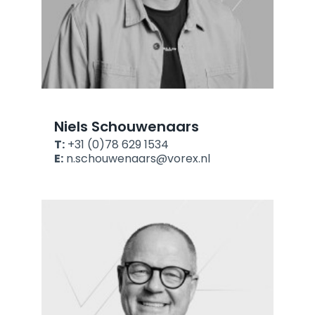
Niels Schouwenaars
T:
+31 (0)78 629 1534
E:
n.schouwenaars@vorex.nl