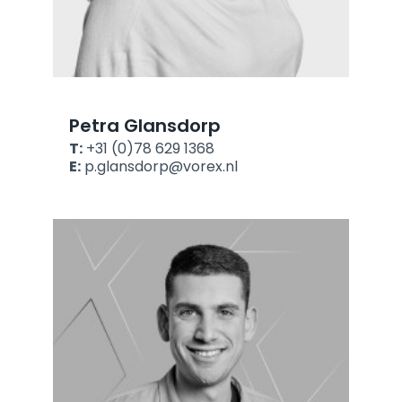
Petra Glansdorp
T:
+31 (0)78 629 1368
E:
p.glansdorp@vorex.nl