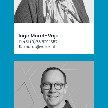
Inge Moret-Vrije
T:
+31 (0)78 629 1357
E:
i.moret@vorex.nl