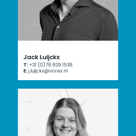
Jack Luijckx
T:
+31 (0)78 629 1538
E:
j.luijckx@vorex.nl