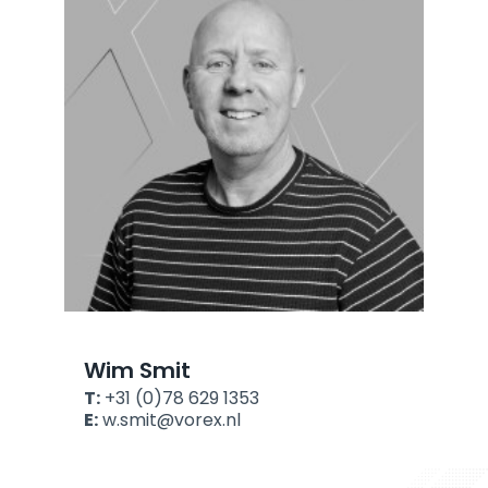
Wim Smit
T:
+31 (0)78 629 1353
E:
w.smit@vorex.nl