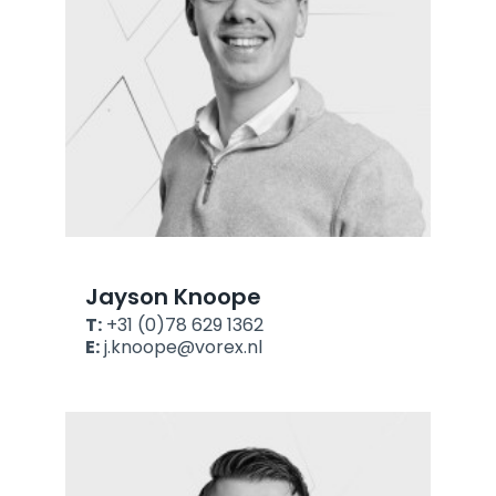
Jayson Knoope
T:
+31 (0)78 629 1362
E:
j.knoope@vorex.nl