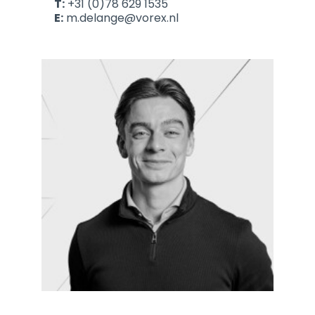
T:
+31 (0)78 629 1535
E:
m.delange@vorex.nl