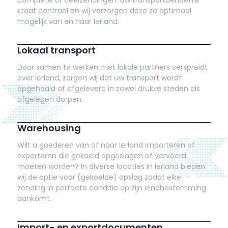
complete of deelzendingen. Uw transportbehoefte
staat centraal en wij verzorgen deze zo optimaal
mogelijk van en naar Ierland.
Lokaal transport
Door samen te werken met lokale partners verspreidt
over Ierland, zorgen wij dat uw transport wordt
opgehaald of afgeleverd in zowel drukke steden als
afgelegen dorpen.
Warehousing
Wilt u goederen van of naar Ierland importeren of
exporteren die gekoeld opgeslagen of vervoerd
moeten worden? In diverse locaties in Ierland bieden
wij de optie voor (gekoelde) opslag zodat elke
zending in perfecte conditie op zijn eindbestemming
aankomt.
Import- en exportdocumenten