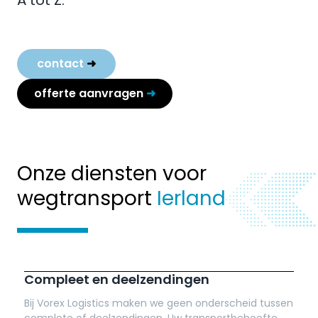
A tot Z.
contact
➜
offerte aanvragen
➜
Onze diensten voor
wegtransport
Ierland
Compleet en deelzendingen
Bij Vorex Logistics maken we geen onderscheid tussen