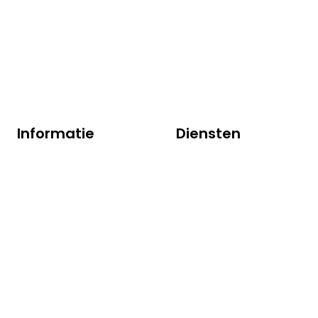
Robijn 200
3316 KE Dordrecht
+31(0)78 629 1350
info@vorex.nl
Informatie
Diensten
Over ons
EU Wegtransport
Team
Global forwarding
Nieuws
Warehousing
Contact
Douane
Vacatures